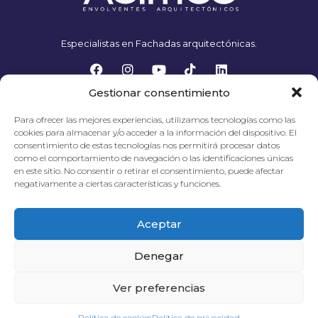
Especialistas en Fachadas arquitectónicas.
Gestionar consentimiento
Productos
Policarbonato
Para ofrecer las mejores experiencias, utilizamos tecnologías como las
Aluminio Compuesto
cookies para almacenar y/o acceder a la información del dispositivo. El
Fachadas
Paneles Fenólicos
consentimiento de estas tecnologías nos permitirá procesar datos
Techos
como el comportamiento de navegación o las identificaciones únicas
en este sitio. No consentir o retirar el consentimiento, puede afectar
Sobre Nosotros
negativamente a ciertas características y funciones.
Proyectos
Empresa
Blog
Tienda
Aceptar
FAQs
Aceptamos pagos con Tarjeta de Crédito
Denegar
Ver preferencias
Política de cookies
Política de privacidad