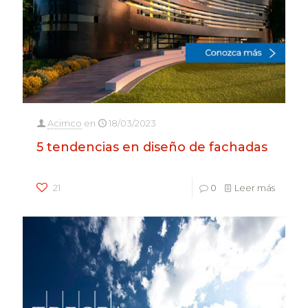
Acimco
en
18/03/2023
5 tendencias en diseño de fachadas
21
0
Leer más