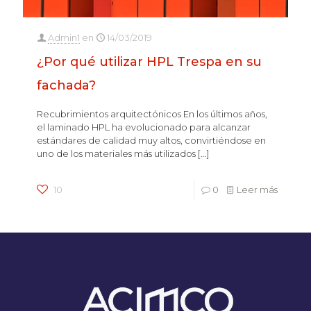
Admin1
en
14/03/2019
¿Por qué utilizar HPL Trespa en su
fachada?
Recubrimientos arquitectónicos En los últimos años,
el laminado HPL ha evolucionado para alcanzar
estándares de calidad muy altos, convirtiéndose en
uno de los materiales más utilizados
[…]
10
0
Leer más