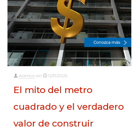
Acimco
en
12/11/2025
El mito del metro
cuadrado y el verdadero
valor de construir