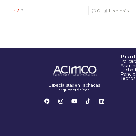
3
0
Leer más
Prod
Polica
Alumin
Fachad
Panele
Techos
Especialistas en Fachadas
arquitectónicas.