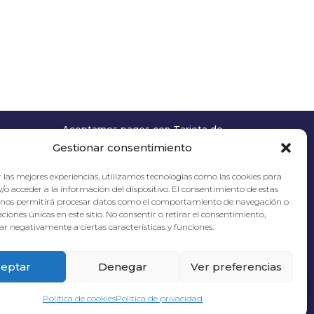
Aceptamos pagos con Tarjeta de
Crédito
Gestionar consentimiento
 las mejores experiencias, utilizamos tecnologías como las cookies para
/o acceder a la información del dispositivo. El consentimiento de estas
 nos permitirá procesar datos como el comportamiento de navegación o
caciones únicas en este sitio. No consentir o retirar el consentimiento,
r negativamente a ciertas características y funciones.
eptar
Denegar
Ver preferencias
Política de cookies
Política de privacidad