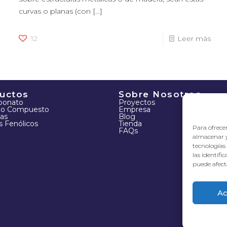
curvas o planas (con
[…]
12
Leer más
uctos
Sobre Nosotros
rbonato
Proyectos
io Compuesto
Empresa
as
Blog
s Fenólicos
Tienda
Para ofrecer
FAQs
almacenar y
tecnologías
las identifi
puede afecta
Ac