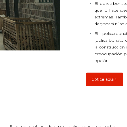
El policarbonat
que lo hace ide
extremas. Tambi
degradará ni se
El policarbon
(policarbonato
la construcción 
preocupación pa
opción.
Cotice aquí
Este material es ideal para aplicaciones en techos