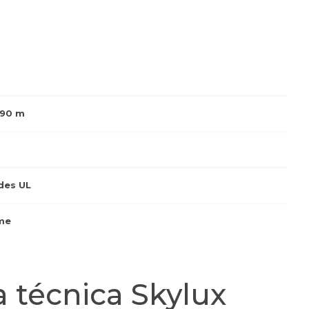
.90 m
des UL
me
a técnica Skylux