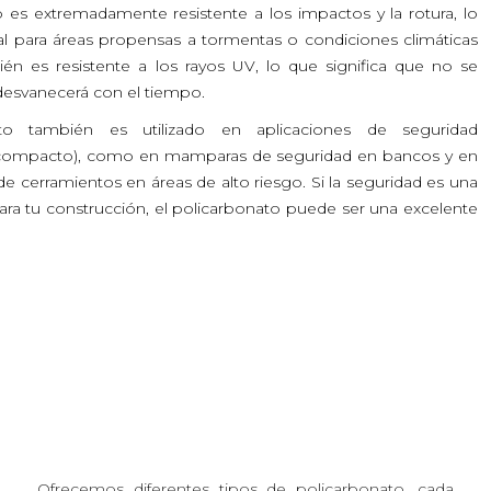
o es extremadamente resistente a los impactos y la rotura, lo
al para áreas propensas a tormentas o condiciones climáticas
én es resistente a los rayos UV, lo que significa que no se
 desvanecerá con el tiempo.
ato también es utilizado en aplicaciones de seguridad
 compacto), como en mamparas de seguridad en bancos y en
de cerramientos en áreas de alto riesgo. Si la seguridad es una
ra tu construcción, el policarbonato puede ser una excelente
Ofrecemos diferentes tipos de policarbonato, cada