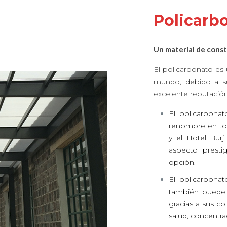
Policarb
Un material de const
El policarbonato es
mundo, debido a su 
excelente reputación 
El policarbonat
renombre en tod
y el Hotel Burj
aspecto prestig
opción.
El policarbonat
también puede 
gracias a sus co
salud, concentra