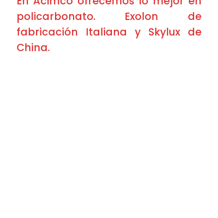
En Acimco ofrecemos lo mejor en
policarbonato. Exolon de
fabricación Italiana y Skylux de
China.