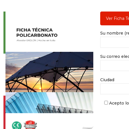
Su nombre (r
Su correo ele
Ciudad
Acepto l
P
o