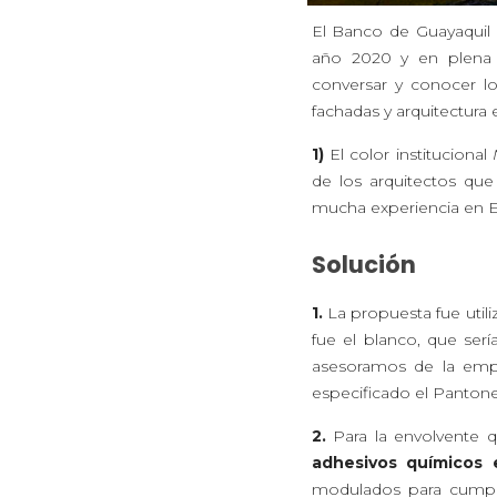
El Banco de Guayaquil 
año 2020 y en plena 
conversar y conocer l
fachadas y arquitectura
1)
El color institucional
M
de los arquitectos qu
mucha experiencia en Ec
Solución
1.
La propuesta fue util
fue el blanco, que sería
asesoramos de la emp
especificado el Pantone
2.
Para la envolvente qu
adhesivos químicos e
modulados para cumpli