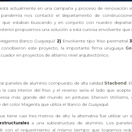
está actualmente en una campaña y proceso de renovación vi
pandemia nos contactó el departamento de construccion
o que estaban buscando y en conjunto con nuestro departa
 exterior propusimos una solución a esta curiosa envolvente que 
agenta Banco Guayaquil
2)
Envolvente tipo friso perimetral
e concibieron este proyecto, la importante firma uruguaya
Go
uador en proyectos de altísimo nivel arquitectónico.
izar paneles de aluminio compuesto de alta calidad
Stacbond
. 
 la cara interior del friso y el reverso sería el lado que acept
resa más grande del mundo en pinturas
Sherwin Williams
,
 del color Magenta que utiliza el Banco de Guayaquil.
e tiene casi tres metros de alto la alternativa fue utilizar 
structurales
a una subestructura de aluminio. Los panele
r con el requerimiento al mismo tiempo que logramos reduc