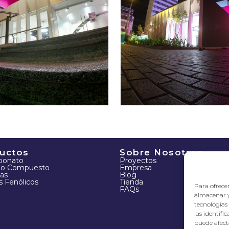
uctos
Sobre Nosotros
rbonato
Proyectos
io Compuesto
Empresa
as
Blog
s Fenólicos
Tienda
Para ofrecer
FAQs
almacenar y
tecnologías
las identifi
puede afecta