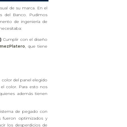
sual de su marca. En el
es del Banco. Pudimos
mento de ingeniería de
necesitaba:
3)
Cumplir con el diseño
mezPlatero
, que tiene
El color del panel elegido
e el color. Para esto nos
 quienes además tienen
un sistema de pegado con
s fueron optimizados y
ir los desperdicios de