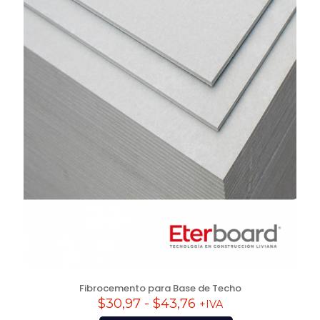
Fibrocemento para Base de Techo
$
30,97
-
$
43,76
+IVA