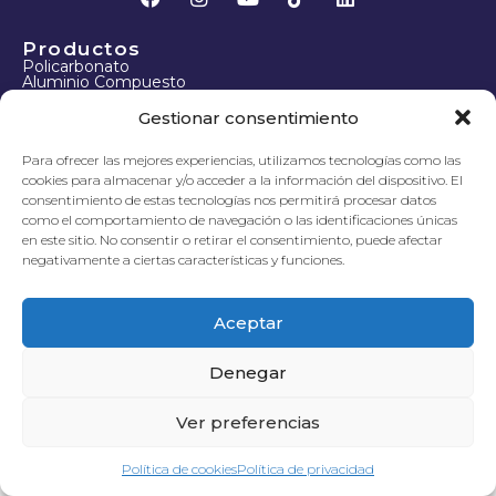
Productos
Policarbonato
Aluminio Compuesto
Fachadas
Paneles Fenólicos
Gestionar consentimiento
Techos
Para ofrecer las mejores experiencias, utilizamos tecnologías como las
Sobre Nosotros
cookies para almacenar y/o acceder a la información del dispositivo. El
Proyectos
Empresa
consentimiento de estas tecnologías nos permitirá procesar datos
Blog
como el comportamiento de navegación o las identificaciones únicas
Tienda
en este sitio. No consentir o retirar el consentimiento, puede afectar
FAQs
negativamente a ciertas características y funciones.
Aceptamos pagos con Tarjeta de Crédito
Aceptar
Denegar
Ver preferencias
Política de cookies
Política de privacidad