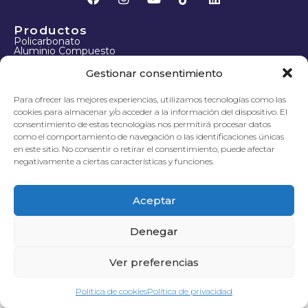
Productos
Policarbonato
Aluminio Compuesto
Fachadas
Paneles Fenólicos
Gestionar consentimiento
Techos
Para ofrecer las mejores experiencias, utilizamos tecnologías como las
Sobre Nosotros
cookies para almacenar y/o acceder a la información del dispositivo. El
Proyectos
Empresa
consentimiento de estas tecnologías nos permitirá procesar datos
Blog
como el comportamiento de navegación o las identificaciones únicas
Tienda
en este sitio. No consentir o retirar el consentimiento, puede afectar
FAQs
negativamente a ciertas características y funciones.
Aceptamos pagos con Tarjeta de Crédito
Aceptar
Denegar
Ver preferencias
Política de cookies
Política de privacidad