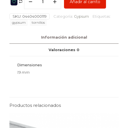
Añadir al carrito
SKU:
04404000119
Categoría:
Gypsum
Etiquetas:
gypsum
tornillos
Información adicional
Valoraciones
0
Dimensiones
19 mm
Productos relacionados